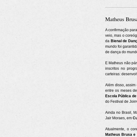
Matheus Brus
A confirmação para
veio, mas o coreó
da
Bienal de Dan
mundo foi garantid
de dança do mund
E Matheus não pára
inscritos no prog
carteiras: desenvo
Além disso, assim 
entre os meses d
Escola Pública de
do Festival de Joinv
Ainda no Brasil, M
Jair Moraes, em
Cu
Atualmente, o cor
Matheus Brusa e 