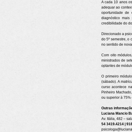
A cada 10 anos os
adequar ao contex
oportunidade de 
diagnóstico mais
credibilidade do d
Direcionado a psic
do 5º semestre, o 
no sentido de nova
Com oito módulos,
ministrados de set
optantes de módulo
O primeiro módulo
(sábado). A matríc
curso acontece na
Pinheiro Machado, 
ou superior à 75% 
Outras informaçõ
Luciana Mancio Ba
Av. Itália, 482 – s
54 3419.4214 | 91
psicologa@luciana