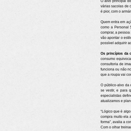
O alvo principal d
várias sacolas de 
é pior, com o armá
Quem entra em açã
como a Personal S
comprar, a pessoa 
vão apontar o est
possível adquirir 
Os princípios da 
consumo equivocado
consultoria de im
funciona ou não no
que a roupa vai com
O público-alvo da
se vestir, e para
especialistas def
atualizamos e plan
“Lógico que é algo
compra muito ela au
forma”, avalia a co
Com o olhar treina