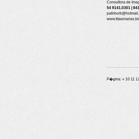
Consultora de Imag
54 9141.0301 | 84
patirborb@hotmail
www.titaemarias.b
P�gina:
«
10
11
1