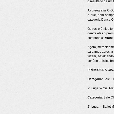
o resultado de um 
A coreografia 'O O
e que, nem sempre
categoria Dança Co
Outros prêmios fo
dentre eles o prêm
companhia:
Mathe
Agora, merecidamen
saibamos apreciar 
fazem, batalhando
cenário artístico bra
PRÊMIOS DA CIA
Categoria:
Balé Clá
2° Lugar – Cia. Ma
Categoria:
Balé Clá
2° Lugar – Ballet 