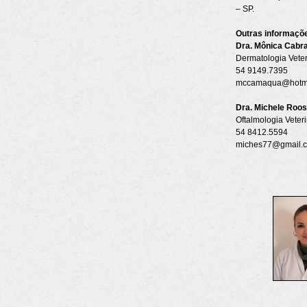
– SP.
Outras informaçõ
Dra. Mônica Cabra
Dermatologia Vet
54 9149.7395
mccamaqua@hotma
Dra. Michele Roos
Oftalmologia Vete
54 8412.5594
miches77@gmail.