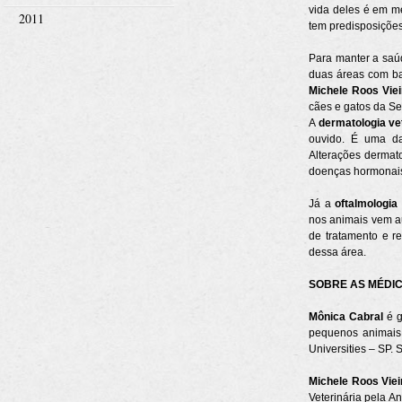
vida deles é em m
2011
tem predisposições
Para manter a saú
duas áreas com ba
Michele Roos Viei
cães e gatos da Se
A
dermatologia ve
ouvido. É uma das
Alterações dermat
doenças hormonais,
Já a
oftalmologia
nos animais vem a
de tratamento e re
dessa área.
SOBRE AS MÉDIC
Mônica Cabral
é g
pequenos animais 
Universities – SP. 
Michele Roos Vie
Veterinária pela A