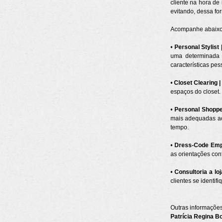
cliente na hora de
evitando, dessa fo
Acompanhe abaixo o
•
Personal Stylist 
uma determinada ro
características pes
•
Closet Clearing 
espaços do closet.
•
Personal Shoppe
mais adequadas ao 
tempo.
•
Dress-Code Empr
as orientações con
•
Consultoria a lo
clientes se identi
Outras informaçõe
Patrícia Regina B