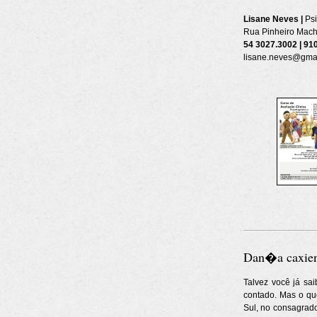
Lisane Neves |
Ps
Rua Pinheiro Macha
54 3027.3002 | 91
lisane.neves@gmai
Dan�a caxiens
Talvez você já sai
contado. Mas o qu
Sul, no consagrado