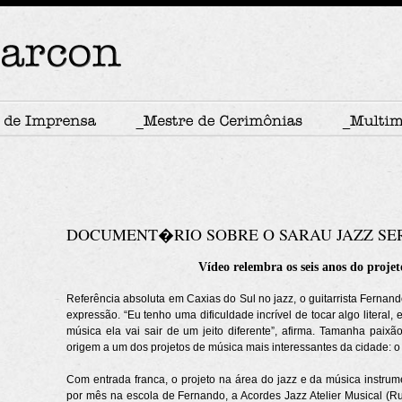
DOCUMENT�RIO SOBRE O SARAU JAZZ S
Vídeo relembra os seis anos do projeto
Referência absoluta em Caxias do Sul no jazz, o guitarrista Fernan
expressão. “Eu tenho uma dificuldade incrível de tocar algo literal,
música ela vai sair de um jeito diferente”, afirma. Tamanha paixã
origem a um dos projetos de música mais interessantes da cidade: 
Com entrada franca, o projeto na área do jazz e da música instr
por mês na escola de Fernando, a Acordes Jazz Atelier Musical (R