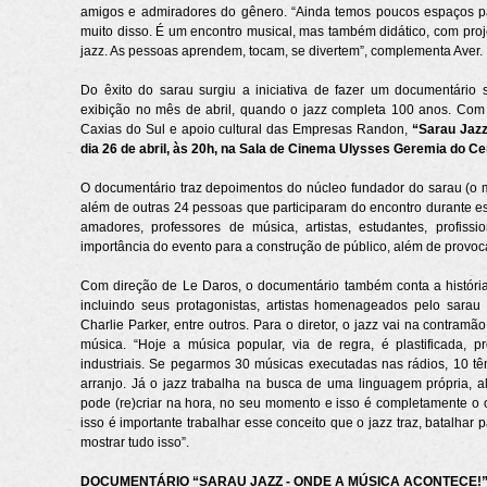
amigos e admiradores do gênero. “Ainda temos poucos espaços par
muito disso. É um encontro musical, mas também didático, com proj
jazz. As pessoas aprendem, tocam, se divertem”, complementa Aver.
Do êxito do sarau surgiu a iniciativa de fazer um documentário 
exibição no mês de abril, quando o jazz completa 100 anos. Com 
Caxias do Sul e apoio cultural das Empresas Randon,
“Sarau Jazz
dia 26 de abril, às 20h, na Sala de Cinema Ulysses Geremia do Ce
O documentário traz depoimentos do núcleo fundador do sarau (o 
além de outras 24 pessoas que participaram do encontro durante ess
amadores, professores de música, artistas, estudantes, profissi
importância do evento para a construção de público, além de provoc
Com direção de Le Daros, o documentário também conta a história
incluindo seus protagonistas, artistas homenageados pelo sarau 
Charlie Parker, entre outros. Para o diretor, o jazz vai na contra
música. “Hoje a música popular, via de regra, é plastificada,
industriais. Se pegarmos 30 músicas executadas nas rádios, 10 t
arranjo. Já o jazz trabalha na busca de uma linguagem própria, 
pode (re)criar na hora, no seu momento e isso é completamente o
isso é importante trabalhar esse conceito que o jazz traz, batalhar 
mostrar tudo isso”.
DOCUMENTÁRIO “SARAU JAZZ - ONDE A MÚSICA ACONTECE!