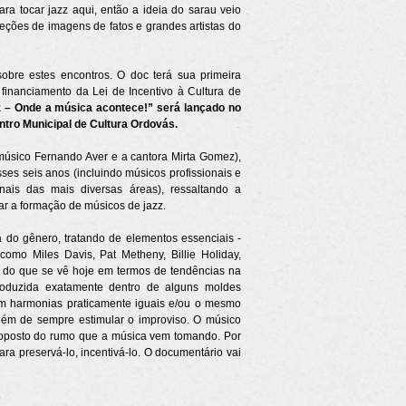
a tocar jazz aqui, então a ideia do sarau veio
eções de imagens de fatos e grandes artistas do
sobre estes encontros. O doc terá sua primeira
financiamento da Lei de Incentivo à Cultura de
 – Onde a música acontece!” será lançado no
ntro Municipal de Cultura Ordovás.
músico Fernando Aver e a cantora Mirta Gomez),
es seis anos (incluindo músicos profissionais e
onais das mais diversas áreas), ressaltando a
ar a formação de músicos de jazz.
 do gênero, tratando de elementos essenciais -
como Miles Davis, Pat Metheny, Billie Holiday,
mão do que se vê hoje em termos de tendências na
 produzida exatamente dentro de alguns moldes
êm harmonias praticamente iguais e/ou o mesmo
além de sempre estimular o improviso. O músico
 oposto do rumo que a música vem tomando. Por
para preservá-lo, incentivá-lo. O documentário vai
”