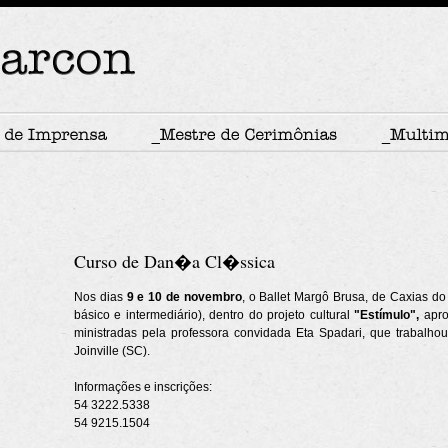
Curso de Dan�a Cl�ssica
Nos dias
9 e 10 de novembro
, o Ballet Margô Brusa, de Caxias do
básico e intermediário), dentro do projeto cultural
"Estímulo",
apro
ministradas pela professora convidada Eta Spadari, que trabalho
Joinville (SC).
Informações e inscrições:
54 3222.5338
54 9215.1504